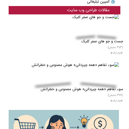
کمپین تبلیغاتی
مقالات طراحی وب سایت
جست و جو های صفر کلیک
(383 نمایش) -
1404/09/14
سوء‌ تفاهم «همه‌ چیزدانی» هوش مصنوعی و خطراتش
(377 نمایش) -
1404/09/14