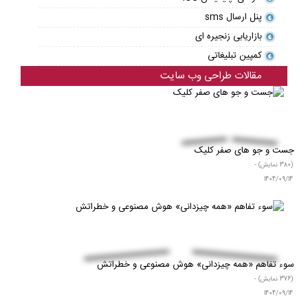
پنل ارسال sms
بازاریابی زنجیره ای
کمپین تبلیغاتی
مقالات طراحی وب سایت
جست و جو های صفر کلیک
(380 نمایش) -
1404/09/14
سوء‌ تفاهم «همه‌ چیزدانی» هوش مصنوعی و خطراتش
(376 نمایش) -
1404/09/14