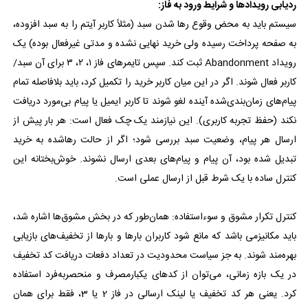
ردیابی رویدادها و شرایط ورود به فاز:
سیستم باید به محض وقوع رها شدن سبد (مثلاً کاربر آیتم را به سبد افزوده،
به صفحه پرداخت رسیده ولی خرید نهایی نشده و مدتی غیرفعال بوده) یک
رویداد Abandonment ثبت کند. سپس تایمرهای فاز ۱، ۲، ۳ برای آن سبد/
کاربر فعال شوند. اگر در این میان کاربر خرید را تکمیل کرد، باید بلافاصله تمام
پیام‌های زمان‌بندی‌شده آینده لغو شوند تا کاربر ایمیل یا پیام بی‌مورد دریافت
نکند (حفظ تجربه کاربری). این نیازمند یک چک فعال است: هر بار پیش از
ارسال هر پیام، وضعیت سبد بررسی شود؛ اگر از حالت رهاشده به خرید
تبدیل شده بود، آن پیام و پیام‌های بعدی ارسال نشوند. خوش‌بختانه این
کنترل ساده با یک شرط قبل از ارسال عملی است.
کنترل تکرار مشوق و سوءاستفاده: همان‌طور که در بخش مشوق‌ها اشاره شد،
باید مکانیزمی باشد که مانع شود کاربران بارها و بارها از تخفیف‌های بازیابی
بهره‌مند شوند. به جز سیاست محدودیت در تعداد دفعات دریافت کد تخفیف
در یک بازه زمانی، می‌توان از کدهای یکبارمصرف و منحصر‌به‌فرد استفاده
کرد. یعنی هر کد تخفیف یا لینک ارسالی در فاز 2 یا 3، فقط برای همان