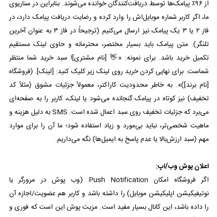
از ۹۶٪ پیامک‌ها توسط دریافت‌کنندگان خوانده می‌شوند. بنابراین در سناریوی
ما، اگر کاربر شماره موبایل‌اش را وارد کرده و رضایت دریافت پیامک دارد، در
فاز ۲ یا ۳ یک پیامک نیز ارسال می‌کنیم (ترجیحاً در فاز ۳ به عنوان آخرین
تلنگر). متن پیامک باید بسیار مختصر، محترمانه و حاوی لینک مستقیم
تکمیل خرید باشد. برای نمونه: «👋 [نام مشتری]! سبد خرید شما منتظر
شماست. برای نهایی کردن خرید روی لینک زیر کلیک کنید: [لینک]. (فروشگاه
[نام برند])». به خاطر محدودیت کاراکتر، معمولاً جزئیات مشوق (مثلاً کد
تخفیف) نیز کوتاه در پیامک گنجانده می‌شود یا لینک، کاربر را به صفحه‌ای
می‌برد که جزئیات تخفیف روی سبد اعمال شده است. SMS به دلیل هزینه و
ماهیت شخصی‌تر، نباید بی‌مورد و زیاد استفاده شود؛ ما آن را برای موارد
مهم (سبد ارزش‌بالا یا عدم پاسخ به ایمیل‌ها) نگه می‌داریم.
اعلان پوش وب/اپ:
اگر فروشگاه امکان Push Notification (وب‌ پوش در مرورگر یا
نوتیفیکیشن اپلیکیشن موبایل) را داشته باشد و کاربر هم عضویت/اجازه آن
را داده باشد، این کانال بسیار مفید است. مزیت پوش این است که فوری و