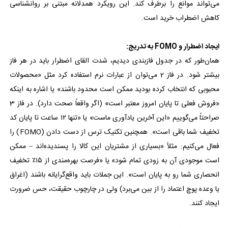
می‌تواند موانع را برطرف کند. این رویکرد همدلانه مبتنی بر روانشناسی
کاهش اضطراب خرید است.
ایجاد اضطرار و FOMO به تدریج:
همان‌طور که در جدول فازبندی دیدیم، شدت القای اضطرار باید در هر فاز
بیشتر شود. در فاز 2 می‌توان از عبارات نرم استفاده کرد مثل «محصولات
محبوبی که انتخاب کرده بودید ممکن است محدود باشند» یا اشاره به اینکه
«فروش فعلی تا پایان امروز معتبر است» (اگر واقعاً صحت دارد). در فاز 3
صراحتاً می‌گوییم «این آخرین یادآوری ماست» یا «تنها ۱۲ ساعت تا پایان کد
تخفیف شما باقی است». همچنین تکنیک ترس از دست دادن (FOMO) را
فعال می‌کنیم: مثلاً «بسیاری از مشتریان این کالا را پسندیده‌اند – ممکن
است موجودی آن به زودی تمام شود» یا «فرصت بهره‌مندی از ۱۵٪ تخفیف
انحصاری شما رو به پایان است». این جملات باید واقع‌گرایانه باشند (اغراق
یا وعده پوچ اعتماد را از بین می‌برد) ولی در چارچوب حقیقت، حس ضرورت
ایجاد کنند.