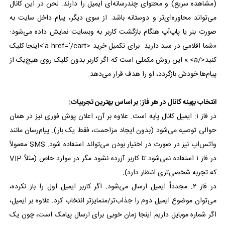
(مشاهده سریع) و محتوای چندرسانه‌ای ایمیل را دارند. لحن در این کانال
می‌تواند محاوره‌ای‌تر و دوستانه باشد. از سوی دیگر، پیام داخل سایت به
صورت بنر یا پاپ‌آپ هنگام بازگشت کاربر به وبسایت نمایش داده می‌شود:
«شما اقلامی در سبد دارید. برای تکمیل خرید <a href='/cart'>اینجا کلیک
کنید</a>.» این روش مکملی است که اگر کاربر بدون کلیک روی هیچ‌یک از
پیام‌ها خودش بازگردد، او را هدف قرار می‌دهد.
انتخاب بهینه کانال در هر فاز: بر اساس بهترین تجربیات:
در فاز ۱: ایمیل کانال پایه است. علاوه بر آن، اعلان پوش فوری نیز در همان
حوالی توصیه می‌شود (بدون ایجاد مزاحمت، فقط یک بار). پیام‌رسان مانند
واتس‌اپ نیز در صورت در اختیار بودن می‌تواند استفاده شود. SMS معمولاً
در فاز ۱ استفاده نمی‌شود تا کاربر آزرده نشود مگر در موارد خاص (مثلاً VIP
که تجربه شخصی‌تری انتظار دارد).
در فاز ۲: مجدداً ایمیل ارسال می‌شود. اگر کاربر ایمیل اول را باز نکرده،
می‌توان موضوع ایمیل دوم را جذاب‌تر/متمایزتر انتخاب کرد. علاوه بر ایمیل،
اگر شماره موبایل داریم اینجا زمان خوبی برای ارسال پیامک است، چون یک