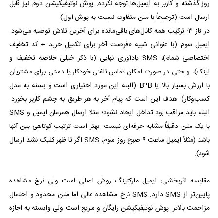
روز گذشته و کاربر به ایمیل‌ها توجه نکرده. پوش نوتیفیکیشن دوم نیز قابل
ارسال است (ترجیحاً با متن متفاوت نسبت به پوش اول).
در فاز ۳: ترکیب همه کانال‌های باقی‌مانده برای آخرین تلاش توصیه می‌شود.
ایمیل سوم (با عنوانی شبیه «فرصت آخر برای تکمیل خرید + کد تخفیف
اختصاصی شما»)، SMS یادآوری نهایی (با ذکر خیلی خلاصه تخفیف و
لینک)، و حتی در صورت امکان تماس تلفنی خودکار یا دستی برای مشتریان
با ارزش بسیار بالا یا B2B (البته این مورد اختیاری است و بسته به مدل
کسب‌وکار). هدف این است که پیام آخر به هر طریق به چشم کاربر بخورد.
البته باید مراقب بود تداخل ایجاد نشود؛ مثلا ارسال همزمان ایمیل و SMS
با یک متن دقیقاً مشابه حرفه‌ای نیست. بهتر است ترتیب کوتاهی بین آنها
باشد (مثلاً ایمیل ساعت 9 صبح روز سوم، SMS اگر تا ظهر کلیک نشد ارسال
شود).
مقایسه اثربخشی: ایمیل‌ مارکتینگ روش اصلی است ولی نرخ مشاهده
پایین‌تر از SMS دارد. SMS نرخ مشاهده عالی اما متن محدود و احتمال
مزاحمت بالاتر. پوش نوتیفیکیشن رایگان و سریع است ولی وابسته به اجازه