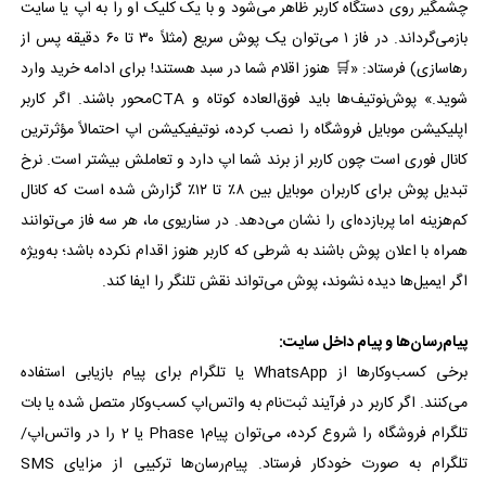
چشمگیر روی دستگاه کاربر ظاهر می‌شود و با یک کلیک او را به اپ یا سایت
بازمی‌گرداند. در فاز ۱ می‌توان یک پوش سریع (مثلاً ۳۰ تا ۶۰ دقیقه پس از
رهاسازی) فرستاد: «🛒 هنوز اقلام شما در سبد هستند! برای ادامه خرید وارد
شوید.» پوش‌نوتیف‌ها باید فوق‌العاده کوتاه و CTAمحور باشند. اگر کاربر
اپلیکیشن موبایل فروشگاه را نصب کرده، نوتیفیکیشن اپ احتمالاً مؤثرترین
کانال فوری است چون کاربر از برند شما اپ دارد و تعاملش بیشتر است. نرخ
تبدیل پوش برای کاربران موبایل بین ۸٪ تا ۱۲٪ گزارش شده است که کانال
کم‌هزینه اما پربازده‌ای را نشان می‌دهد. در سناریوی ما، هر سه فاز می‌توانند
همراه با اعلان پوش باشند به شرطی که کاربر هنوز اقدام نکرده باشد؛ به‌ویژه
اگر ایمیل‌ها دیده نشوند، پوش می‌تواند نقش تلنگر را ایفا کند.
پیام‌رسان‌ها و پیام داخل سایت:
برخی کسب‌وکارها از WhatsApp یا تلگرام برای پیام بازیابی استفاده
می‌کنند. اگر کاربر در فرآیند ثبت‌نام به واتس‌اپ کسب‌وکار متصل شده یا بات
تلگرام فروشگاه را شروع کرده، می‌توان پیامPhase 1 یا 2 را در واتس‌اپ/
تلگرام به صورت خودکار فرستاد. پیام‌رسان‌ها ترکیبی از مزایای SMS