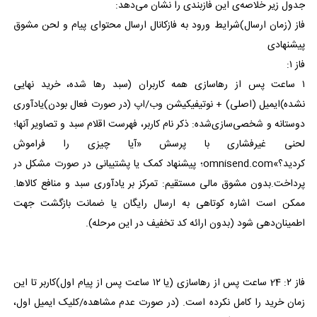
جدول زیر خلاصه‌ی این فازبندی را نشان می‌دهد:
فاز (زمان ارسال)شرایط ورود به فازکانال ارسال محتوای پیام و لحن مشوق
پیشنهادی
فاز ۱:
۱ ساعت پس از رهاسازی همه کاربران (سبد رها شده، خرید نهایی
نشده)ایمیل (اصلی) + نوتیفیکیشن وب/اپ (در صورت فعال بودن)یادآوری
دوستانه و شخصی‌سازی‌شده: ذکر نام کاربر، فهرست اقلام سبد و تصاویر آنها؛
لحنی غیر‌فشاری با پرسش «آیا چیزی را فراموش
کردید؟»omnisend.com؛ پیشنهاد کمک یا پشتیبانی در صورت مشکل در
پرداخت.بدون مشوق مالی مستقیم: تمرکز بر یادآوری سبد و منافع کالاها.
ممکن است اشاره کوتاهی به ارسال رایگان یا ضمانت بازگشت جهت
اطمینان‌دهی شود (بدون ارائه کد تخفیف در این مرحله).
فاز ۲: 24 ساعت پس از رهاسازی (یا ۱۲ ساعت پس از پیام اول)کاربر تا این
زمان خرید را کامل نکرده است. (در صورت عدم مشاهده/کلیک ایمیل اول،