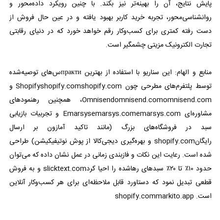
پایش نتایج، آن را بهینه‌تر نیز بکند. با چنین رویکرد داده‌محور و
روانشناسی‌محور، تجربه خرید کاربر بهبود یافته و در عین حال فروش از
دست رفته کمتری برای کسب‌وکار رقم خواهد خورد که در دنیای رقابتی
تجارت الکترونیک مزیتی چشمگیر است.
منابع و الهام: این سناریو با استفاده از بهترین практиس‌های توصیه‌شده
توسط پلتفرم‌های مطرحی چون Shopifyshopify.comshopify.com و
Omnisendomnisend.comomnisend.com، همچنین رهنمودهای
مشاوره‌ای Emarsysemarsys.comemarsys.com و تجربیات بازیابی
سبد در فروشگاه‌های بزرگ (مانند تاکید آمازون بر ارسال
رایگانshopify.com و بهره‌گیری دیجی‌کالا از پوش نوتیفیکیشن) طراحی
شده است. رعایت این نکات و فازبندی زمانی در عمل نشان داده که می‌توان
حدود ۱۰٪ تا ۲۰٪ سبدهای رهاشده را احیا کردslicktext.com و به فروش
قطعی تبدیل نمود که دستاورد قابل ملاحظه‌ای برای هر کسب‌وکار آنلاین
است. shopify.commarkito.app