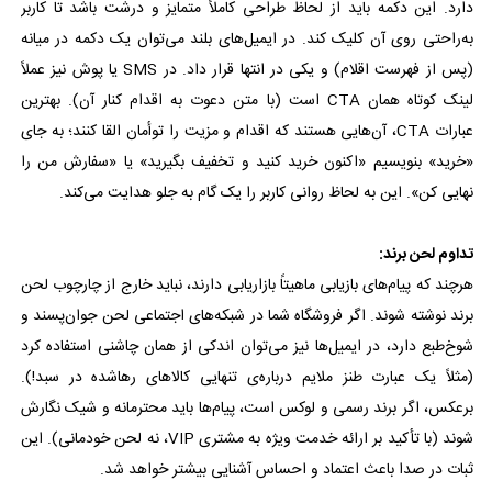
دارد. این دکمه باید از لحاظ طراحی کاملاً متمایز و درشت باشد تا کاربر
به‌راحتی روی آن کلیک کند. در ایمیل‌های بلند می‌توان یک دکمه در میانه
(پس از فهرست اقلام) و یکی در انتها قرار داد. در SMS یا پوش نیز عملاً
لینک کوتاه همان CTA است (با متن دعوت به اقدام کنار آن). بهترین
عبارات CTA، آن‌هایی هستند که اقدام و مزیت را توأمان القا کنند؛ به جای
«خرید» بنویسیم «اکنون خرید کنید و تخفیف بگیرید» یا «سفارش من را
نهایی کن». این به لحاظ روانی کاربر را یک گام به جلو هدایت می‌کند.
تداوم لحن برند:
هرچند که پیام‌های بازیابی ماهیتاً بازاریابی دارند، نباید خارج از چارچوب لحن
برند نوشته شوند. اگر فروشگاه شما در شبکه‌های اجتماعی لحن جوان‌پسند و
شوخ‌طبع دارد، در ایمیل‌ها نیز می‌توان اندکی از همان چاشنی استفاده کرد
(مثلاً یک عبارت طنز ملایم درباره‌ی تنهایی کالاهای رهاشده در سبد!).
برعکس، اگر برند رسمی و لوکس است، پیام‌ها باید محترمانه و شیک نگارش
شوند (با تأکید بر ارائه خدمت ویژه به مشتری VIP، نه لحن خودمانی). این
ثبات در صدا باعث اعتماد و احساس آشنایی بیشتر خواهد شد.