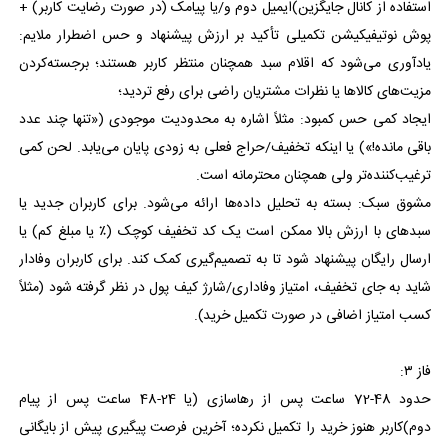
استفاده از کانال جایگزین)ایمیل دوم و/یا پیامک (در صورت رضایت کاربر) +
پوش نوتیفیکیشن تکمیلی تأکید بر ارزش پیشنهاد و حس اضطرار ملایم:
یادآوری می‌شود که اقلام سبد همچنان منتظر کاربر هستند؛ برجسته‌کردن
مزیت‌های کالاها یا نظرات مشتریان راضی برای رفع تردید؛
ایجاد کمی حس کمبود: مثلاً اشاره به محدودیت موجودی («تنها چند عدد
باقی مانده!») یا اینکه تخفیف/حراج فعلی به زودی پایان می‌یابد. لحن کمی
ترغیب‌کننده‌تر ولی همچنان محترمانه است.
مشوق سبک: بسته به تحلیل داده‌ها ارائه می‌شود. برای کاربران جدید یا
سبدهای با ارزش بالا ممکن است یک کد تخفیف کوچک (٪ یا مبلغ کم) یا
ارسال رایگان پیشنهاد شود تا به تصمیم‌گیری کمک کند. برای کاربران وفادار
شاید به جای تخفیف، امتیاز وفاداری/شارژ کیف پول در نظر گرفته شود (مثلاً
کسب امتیاز اضافی در صورت تکمیل خرید).
فاز ۳:
حدود 48-72 ساعت پس از رهاسازی (یا 24-48 ساعت پس از پیام
دوم)کاربر هنوز خرید را تکمیل نکرده؛ آخرین فرصت پیگیری پیش از بایگانی