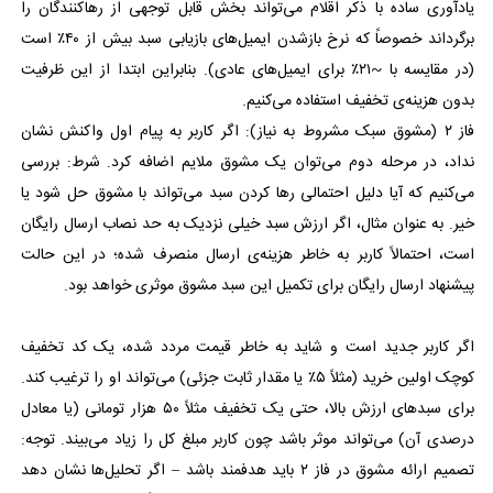
یادآوری ساده با ذکر اقلام می‌تواند بخش قابل توجهی از رهاکنندگان را
برگرداند خصوصاً که نرخ بازشدن ایمیل‌های بازیابی سبد بیش از ۴۰٪ است
(در مقایسه با ~۲۱٪ برای ایمیل‌های عادی). بنابراین ابتدا از این ظرفیت
بدون هزینه‌ی تخفیف استفاده می‌کنیم.
فاز ۲ (مشوق سبک مشروط به نیاز): اگر کاربر به پیام اول واکنش نشان
نداد، در مرحله دوم می‌توان یک مشوق ملایم اضافه کرد. شرط: بررسی
می‌کنیم که آیا دلیل احتمالی رها کردن سبد می‌تواند با مشوق حل شود یا
خیر. به عنوان مثال، اگر ارزش سبد خیلی نزدیک به حد نصاب ارسال رایگان
است، احتمالاً کاربر به خاطر هزینه‌ی ارسال منصرف شده؛ در این حالت
پیشنهاد ارسال رایگان برای تکمیل این سبد مشوق موثری خواهد بود.
اگر کاربر جدید است و شاید به خاطر قیمت مردد شده، یک کد تخفیف
کوچک اولین خرید (مثلاً ۵٪ یا مقدار ثابت جزئی) می‌تواند او را ترغیب کند.
برای سبدهای ارزش بالا، حتی یک تخفیف مثلاً ۵۰ هزار تومانی (یا معادل
درصدی آن) می‌تواند موثر باشد چون کاربر مبلغ کل را زیاد می‌بیند. توجه:
تصمیم ارائه مشوق در فاز ۲ باید هدفمند باشد – اگر تحلیل‌ها نشان دهد