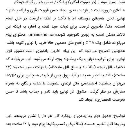
سبد.ایمیل سوم و (در صورت امکان) پیامک / تماس خیلی کوتاه خودکار
+ اعلان درون‌سایت در بازدید بعدی ایجاد حس فوریت قوی و ارائه پیشنهاد
نهایی: لحن همچنان دوستانه اما با تأکید بر اینکه «فرصت در حال اتمام
است». مثلاً: «آخرین فرصت برای نجات سبد شما» یا اشاره به اینکه این
کالاها ممکن است به زودی ناموجود شوندomnisend.com. محتوای پیام
می‌تواند شامل یک CTA واضح مثل «همین حالا خرید را نهایی کنید» باشد.
همچنین تصریح می‌شود که این پیام آخرین یادآوری است.مشوق قوی
نهایی: برای ترغیب نهایی، یک پیشنهاد ویژه ارائه می‌شود. این می‌تواند کد
تخفیف قابل توجه (مثلاً ۱۰٪ یا مبلغ قابل ملاحظه) با مهلت بسیار محدود (۲۴
ساعت) باشد یا اعتبار هدیه در کیف پول پس از خرید. همچنین برای VIPها
می‌توان پیشنهاد اختصاصی مثل ارتقای عضویت یا هدیه رایگان به همراه
سفارش در نظر گرفت. مشوق فاز نهایی باید نادر و جذاب باشد تا حس
«فرصت انحصاری» ایجاد کند.
توضیح: جدول فوق زمان‌بندی و رویکرد کلی هر فاز را نشان می‌دهد. این
زمان‌ها قابل تنظیم هستند (مثلاً برخی کسب‌وکارها پیام دوم را ۱۲ ساعت بعد