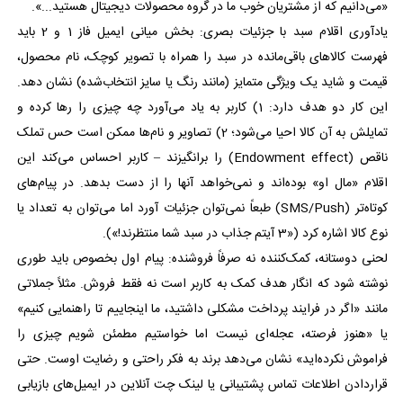
«می‌دانیم که از مشتریان خوب ما در گروه محصولات دیجیتال هستید...».
یادآوری اقلام سبد با جزئیات بصری: بخش میانی ایمیل فاز 1 و 2 باید
فهرست کالاهای باقی‌مانده در سبد را همراه با تصویر کوچک، نام محصول،
قیمت و شاید یک ویژگی متمایز (مانند رنگ یا سایز انتخاب‌شده) نشان دهد.
این کار دو هدف دارد: 1) کاربر به یاد می‌آورد چه چیزی را رها کرده و
تمایلش به آن کالا احیا می‌شود؛ 2) تصاویر و نام‌ها ممکن است حس تملک
ناقص (Endowment effect) را برانگیزند – کاربر احساس می‌کند این
اقلام «مال او» بوده‌اند و نمی‌خواهد آنها را از دست بدهد. در پیام‌های
کوتاه‌تر (SMS/Push) طبعاً نمی‌توان جزئیات آورد اما می‌توان به تعداد یا
نوع کالا اشاره کرد («3 آیتم جذاب در سبد شما منتظرند!»).
لحنی دوستانه، کمک‌کننده نه صرفاً فروشنده: پیام اول بخصوص باید طوری
نوشته شود که انگار هدف کمک به کاربر است نه فقط فروش. مثلاً جملاتی
مانند «اگر در فرایند پرداخت مشکلی داشتید، ما اینجاییم تا راهنمایی کنیم»
یا «هنوز فرصته، عجله‌ای نیست اما خواستیم مطمئن شویم چیزی را
فراموش نکرده‌اید» نشان می‌دهد برند به فکر راحتی و رضایت اوست. حتی
قراردادن اطلاعات تماس پشتیبانی یا لینک چت آنلاین در ایمیل‌های بازیابی