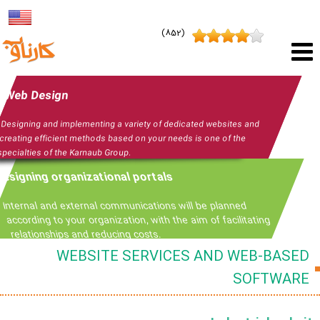
(852)
Web Design
Designing and implementing a variety of dedicated websites and
creating efficient methods based on your needs is one of the
specialties of the Karnaub Group.
esigning organizational portals
Internal and external communications will be planned
according to your organization, with the aim of facilitating
relationships and reducing costs.
WEBSITE SERVICES AND WEB-BASED
SOFTWARE