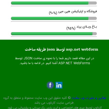
فروشگاه و اپلیکیشن هپی مپی
(90%)
بـاغ ویـلای پرند
(95%)
طریقه ساخت json توسط asp.net webform
در این مقاله قصد داریم شما را با نحوه ی ساخت JSON توسط
ASP.NET WebForms آشنا کنیم. در ادامه با ما باشید.
قوانین و مقررات وب سایت
© کلیه حقوق این وب سایت محفوظ و متعلق به گروه
طراحی سایت کارناوب می باشد.
کارناوب توسط سرور های اختصاصی و ابری پارس پک میزبانی و پشتیبانی می شود