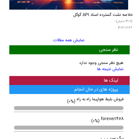
خلاصه نشت گسترده اسناد API گوگل
(1309 نمایش) -
1403/06/26
نمایش همه مقالات
نظر سنجی
هیچ نظر سنجی وجود ندارد
نمایش نتیجه ها
لینک ها
پروژه های در حال انجام
فروش بلیط هواپیما راه به راه
(0%)
forever1978
(0%)
برگ سبز