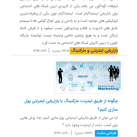
تبلیغات گوناگون می باشد.یکی از کاربردی ترین شبکه های اجتماعی
برای بازاریابی اینستاگرام است. اینستاگرام چون یکی از پرطرفدارترین
اپلیکیشن های موجود است و به راحتی بر روی انواع گوشی ها با سیستم
عامل های اندروید و ios و ویندوزفون نصب میشود و از طرفی کاملا
رایگان است و به هیچ پلتفرم خاصی وابسته نیست توانسته جایگاه
خوبی را دربین کاربران شبکه های اجتماعی به دست آورد..
بازاریابی اینترنتی و مارکتینگ
|
(7138 نمایش) -
1394/02/21
چگونه از طریق اینترنت مارکتینگ یا بازاریابی اینترنتی پول
سازی کنیم؟
ایا می توان از طریق بازاریابی اینترنتی پول سازی کنیم ، چه روش هایی
برای کسب درامد از اینترنت وجود دارد ؟
|
طراحی سایت
(9573 نمایش) -
1393/06/30