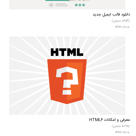
دانلود قالب ایمیل جدید
(8683 نمایش) -
1396/09/08
معرفی و امکانات HTML6
(5068 نمایش) -
1396/09/08