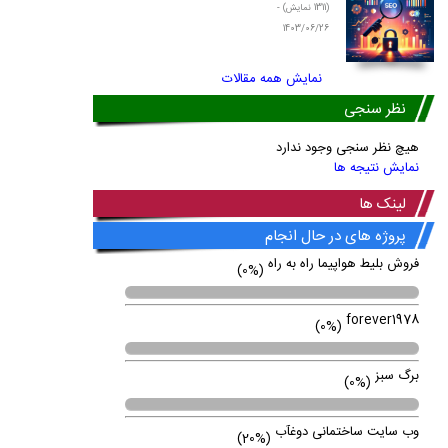
(1311 نمایش) -
1403/06/26
نمایش همه مقالات
نظر سنجی
هیچ نظر سنجی وجود ندارد
نمایش نتیجه ها
لینک ها
پروژه های در حال انجام
فروش بلیط هواپیما راه به راه
(0%)
forever1978
(0%)
برگ سبز
(0%)
وب سایت ساختمانی دوغآب
(20%)