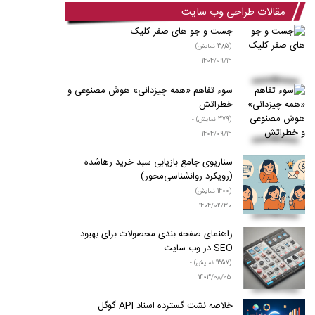
مقالات طراحی وب سایت
جست و جو های صفر کلیک
(385 نمایش) -
1404/09/14
سوء‌ تفاهم «همه‌ چیزدانی» هوش مصنوعی و
خطراتش
(379 نمایش) -
1404/09/14
سناریوی جامع بازیابی سبد خرید رها‌شده
(رویکرد روانشناسی‌محور)
(1400 نمایش) -
1404/02/30
راهنمای صفحه بندی محصولات برای بهبود
SEO در وب سایت
(1357 نمایش) -
1403/08/05
خلاصه نشت گسترده اسناد API گوگل