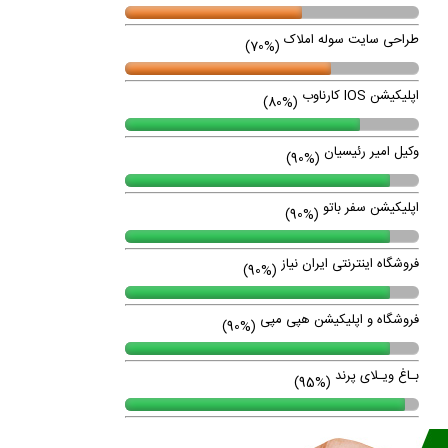
طراحی سایت سوله املاک
(70%)
اپلیکیشن IOS کارناوب
(80%)
وکیل امیر رئیسیان
(90%)
اپلیکیشن سفر باتو
(90%)
فروشگاه اینترنتی ایران نیاز
(90%)
فروشگاه و اپلیکیشن هپی مپی
(90%)
بـاغ ویـلای پرند
(95%)