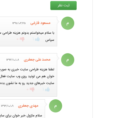
م
مسعود فارغی
1396/03/25
با سلام میخواستم بدونم هزینه طراحی
0
1
سپاس
م
محمد علی جعفری
1393/10/08
لطفا هزینه طراحی سایت خبری به صورت 
خوان هم می تونید روی وب سایت فعال ک
سایت خبرهای جدید رو به ما نشون بده 
0
1
م
مهدی جعفری
1393/10/09
سلام ماژول خبر خوان برای سا