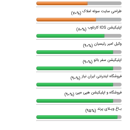
طراحی سایت سوله املاک
(70%)
اپلیکیشن IOS کارناوب
(80%)
وکیل امیر رئیسیان
(90%)
اپلیکیشن سفر باتو
(90%)
فروشگاه اینترنتی ایران نیاز
(90%)
فروشگاه و اپلیکیشن هپی مپی
(90%)
بـاغ ویـلای پرند
(95%)