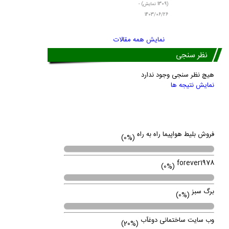
(1309 نمایش) -
1403/06/26
نمایش همه مقالات
نظر سنجی
هیچ نظر سنجی وجود ندارد
نمایش نتیجه ها
لینک ها
پروژه های در حال انجام
فروش بلیط هواپیما راه به راه
(0%)
forever1978
(0%)
برگ سبز
(0%)
وب سایت ساختمانی دوغآب
(20%)