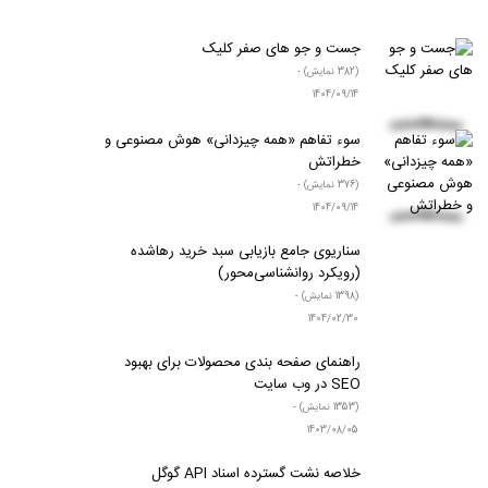
مقالات طراحی وب سایت
جست و جو های صفر کلیک
(382 نمایش) -
1404/09/14
سوء‌ تفاهم «همه‌ چیزدانی» هوش مصنوعی و
خطراتش
(376 نمایش) -
1404/09/14
سناریوی جامع بازیابی سبد خرید رها‌شده
(رویکرد روانشناسی‌محور)
(1398 نمایش) -
1404/02/30
راهنمای صفحه بندی محصولات برای بهبود
SEO در وب سایت
(1353 نمایش) -
1403/08/05
خلاصه نشت گسترده اسناد API گوگل