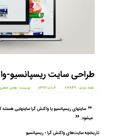
طراحی سایت ریسپانسیو-واک
تعداد بازدید : 23849
1396/01/06
نویسنده :هادی جعفری
سایتهای ریسپانسیو یا واکنش گرا سایتهایی هستند ک
میشود.
تاریخچه سایت‌های واکنش گرا - ریسپانسیو