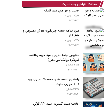
مقالات طراحی وب سایت
جست و جو های صفر کلیک
(380 نمایش) -
1404/09/14
سوء‌ تفاهم «همه‌ چیزدانی» هوش مصنوعی و
خطراتش
(376 نمایش) -
1404/09/14
سناریوی جامع بازیابی سبد خرید رها‌شده
(رویکرد روانشناسی‌محور)
(1398 نمایش) -
1404/02/30
راهنمای صفحه بندی محصولات برای بهبود
SEO در وب سایت
(1337 نمایش) -
1403/08/05
خلاصه نشت گسترده اسناد API گوگل