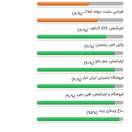
طراحی سایت سوله املاک
(70%)
اپلیکیشن IOS کارناوب
(80%)
وکیل امیر رئیسیان
(90%)
اپلیکیشن سفر باتو
(90%)
فروشگاه اینترنتی ایران نیاز
(90%)
فروشگاه و اپلیکیشن هپی مپی
(90%)
بـاغ ویـلای پرند
(95%)