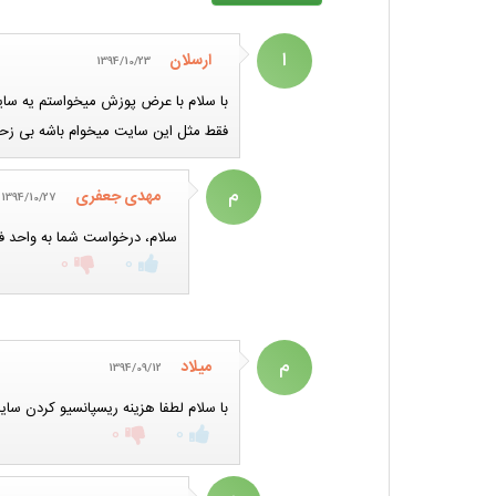
ا
ارسلان
1394/10/23
فقط مثل این سایت میخوام باشه بی زحم
م
مهدی جعفری
1394/10/27
سلام، درخواست شما به واحد فر
0
0
م
میلاد
1394/09/12
با سلام لطفا هزینه ریسپانسیو کردن سایت www.pro-edit.ir را به بنده اعلام نمایید. ب
0
0