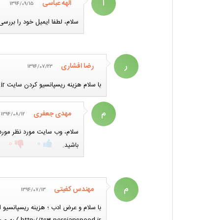
ا
الهه عباسی
1394/09/15
سلام، لطفا ایمیل خود را بررسی
ر
رضا افشاری
1394/07/23
با سلام هزینه ریسپانسیو کردن سایت intranslate.ir چقدر می باشد؟ با تشکر
م
مهدی جعفری
1394/08/12
سلام، وب سایت مورد نظر مورد
0
0
باشید.
م
مهندس کفیتی
1394/07/13
با سلام و عرض ادب ؛ هزینه ریسپانسیو ا