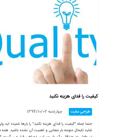
کیفیت را فدای هزینه نکنید
چهارشنبه 1394/10/02
طراحی سایت
حتما جمله "کیفیت را فدای هزینه نکنید" را بارها شنیده اید ول
شاید تابحال متوجه بار معنایی و اهمیت آن نشده باشید. همه م
در طول روز حداقل یک بار سر این دوراهی قرار می گیریم ک