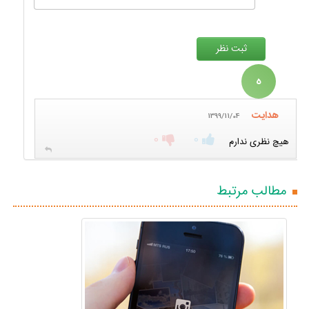
ه
هدایت
1399/11/04
0
0
هیچ نظری ندارم
مطالب مرتبط