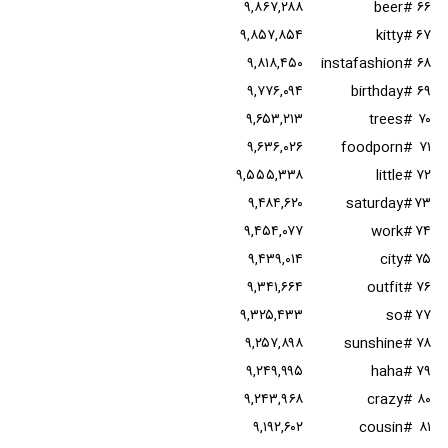
۹,۸۶۷,۲۸۸
#beer
۶۶
۹,۸۵۷,۸۵۴
#kitty
۶۷
۹,۸۱۸,۴۵۰
#instafashion
۶۸
۹,۷۷۶,۰۹۴
#birthday
۶۹
۹,۶۵۳,۲۱۳
#trees
۷۰
۹,۶۳۶,۰۲۶
#foodporn
۷۱
۹,۵۵۵,۳۳۸
#little
۷۲
۹,۴۸۴,۶۲۰
#saturday
۷۳
۹,۴۵۴,۰۷۷
#work
۷۴
۹,۴۳۹,۰۱۴
#city
۷۵
۹,۳۴۱,۶۶۴
#outfit
۷۶
۹,۳۲۵,۴۳۳
#so
۷۷
۹,۲۵۷,۸۹۸
#sunshine
۷۸
۹,۲۴۹,۹۹۵
#haha
۷۹
۹,۲۴۳,۹۶۸
#crazy
۸۰
۹,۱۹۲,۶۰۲
#cousin
۸۱