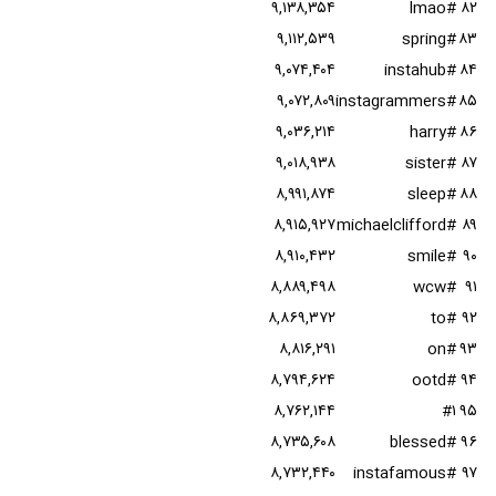
۹,۱۳۸,۳۵۴
#lmao
۸۲
۹,۱۱۲,۵۳۹
#spring
۸۳
۹,۰۷۴,۴۰۴
#instahub
۸۴
۹,۰۷۲,۸۰۹
#instagrammers
۸۵
۹,۰۳۶,۲۱۴
#harry
۸۶
۹,۰۱۸,۹۳۸
#sister
۸۷
۸,۹۹۱,۸۷۴
#sleep
۸۸
۸,۹۱۵,۹۲۷
#michaelclifford
۸۹
۸,۹۱۰,۴۳۲
#smile
۹۰
۸,۸۸۹,۴۹۸
#wcw
۹۱
۸,۸۶۹,۳۷۲
#to
۹۲
۸,۸۱۶,۲۹۱
#on
۹۳
۸,۷۹۴,۶۲۴
#ootd
۹۴
۸,۷۶۲,۱۴۴
#۱
۹۵
۸,۷۳۵,۶۰۸
#blessed
۹۶
۸,۷۳۲,۴۴۰
#instafamous
۹۷