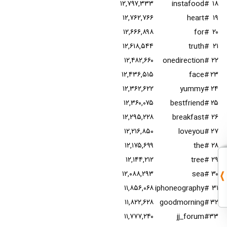
۱۲,۷۹۷,۳۳۳
#instafood
۱۸
۱۲,۷۶۲,۷۶۶
#heart
۱۹
۱۲,۶۶۶,۸۹۸
#for
۲۰
۱۲,۶۱۸,۵۴۴
#truth
۲۱
۱۲,۴۸۲,۶۶۰
#onedirection
۲۲
۱۲,۴۳۶,۵۱۵
#face
۲۳
۱۲,۳۶۲,۶۲۲
#yummy
۲۴
۱۲,۳۶۰,۰۷۵
#bestfriend
۲۵
۱۲,۲۹۵,۲۲۸
#breakfast
۲۶
۱۲,۲۱۶,۸۵۰
#loveyou
۲۷
۱۲,۱۷۵,۶۹۹
#the
۲۸
۱۲,۱۴۴,۲۱۲
#tree
۲۹
۱۲,۰۸۸,۲۹۳
#sea
۳۰
۱۱,۸۵۶,۰۶۸
#iphoneography
۳۱
۱۱,۸۲۲,۶۲۸
#goodmorning
۳۲
۱۱,۷۷۷,۲۴۰
#jj_forum
۳۳