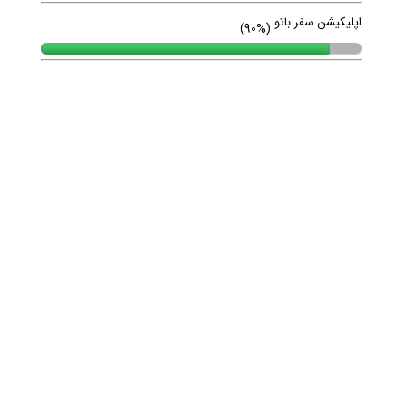
گروه هنر عمران
(60%)
طراحی سایت وکیل
(60%)
طراحی سایت سوله املاک
(70%)
اپلیکیشن IOS کارناوب
(80%)
وکیل امیر رئیسیان
(90%)
اپلیکیشن سفر باتو
(90%)
فروشگاه اینترنتی ایران نیاز
(90%)