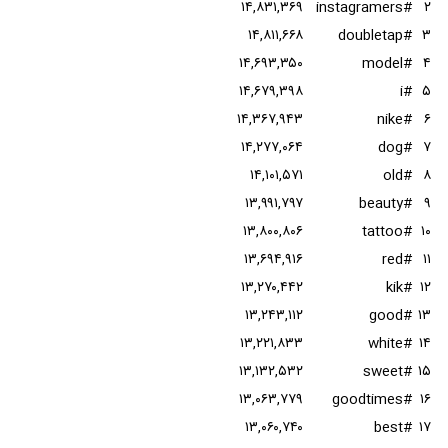
۱۴,۸۳۱,۳۶۹
#instagramers
۲
۱۴,۸۱۱,۶۶۸
#doubletap
۳
۱۴,۶۹۳,۳۵۰
#model
۴
۱۴,۶۷۹,۳۹۸
#i
۵
۱۴,۳۶۷,۹۴۳
#nike
۶
۱۴,۲۷۷,۰۶۴
#dog
۷
۱۴,۱۰۱,۵۷۱
#old
۸
۱۳,۹۹۱,۷۹۷
#beauty
۹
۱۳,۸۰۰,۸۰۶
#tattoo
۱۰
۱۳,۶۹۴,۹۱۶
#red
۱۱
۱۳,۲۷۰,۴۴۲
#kik
۱۲
۱۳,۲۴۳,۱۱۲
#good
۱۳
۱۳,۲۲۱,۸۳۳
#white
۱۴
۱۳,۱۳۲,۵۳۲
#sweet
۱۵
۱۳,۰۶۳,۷۷۹
#goodtimes
۱۶
۱۳,۰۶۰,۷۴۰
#best
۱۷