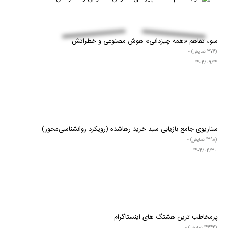
طراحی اپلیکیشن IOS
پنل ارسال sms
بازاریابی زنجیره ای
کمپین تبلیغاتی
مقالات طراحی وب سایت
جست و جو های صفر کلیک
(380 نمایش) -
1404/09/14
سوء‌ تفاهم «همه‌ چیزدانی» هوش مصنوعی و خطراتش
(376 نمایش) -