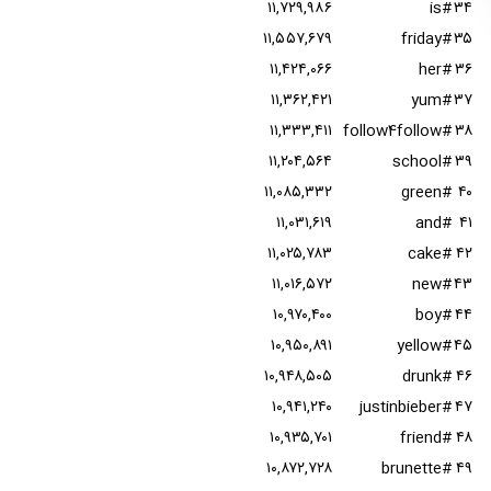
۱۱,۷۲۹,۹۸۶
#is
۳۴
۱۱,۵۵۷,۶۷۹
#friday
۳۵
۱۱,۴۲۴,۰۶۶
#her
۳۶
۱۱,۳۶۲,۴۲۱
#yum
۳۷
۱۱,۳۳۳,۴۱۱
#follow4follow
۳۸
۱۱,۲۰۴,۵۶۴
#school
۳۹
۱۱,۰۸۵,۳۳۲
#green
۴۰
۱۱,۰۳۱,۶۱۹
#and
۴۱
۱۱,۰۲۵,۷۸۳
#cake
۴۲
۱۱,۰۱۶,۵۷۲
#new
۴۳
۱۰,۹۷۰,۴۰۰
#boy
۴۴
۱۰,۹۵۰,۸۹۱
#yellow
۴۵
۱۰,۹۴۸,۵۰۵
#drunk
۴۶
۱۰,۹۴۱,۲۴۰
#justinbieber
۴۷
۱۰,۹۳۵,۷۰۱
#friend
۴۸
۱۰,۸۷۲,۷۲۸
#brunette
۴۹