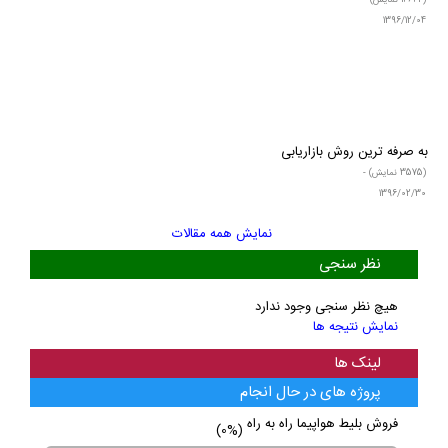
1404/09/14
سناریوی جامع بازیابی سبد خرید رها‌شده (رویکرد روانشناسی‌محور)
(1398 نمایش) -
1404/02/30
پرمخاطب ترین هشتگ های اینستاگرام
(14642 نمایش) -
1396/12/04