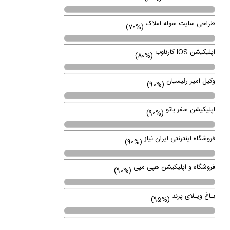
طراحی سایت سوله املاک
(70%)
اپلیکیشن IOS کارناوب
(80%)
وکیل امیر رئیسیان
(90%)
اپلیکیشن سفر باتو
(90%)
فروشگاه اینترنتی ایران نیاز
(90%)
فروشگاه و اپلیکیشن هپی مپی
(90%)
بـاغ ویـلای پرند
(95%)