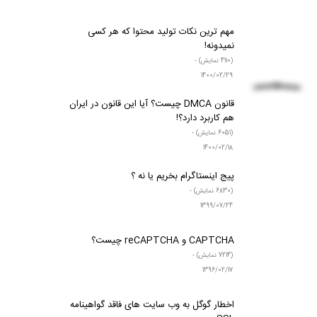
مقالات طراحی وب سایت
مهم‌ ترین نکات تولید محتوا که هر کسی
نمیدونه!
(4110 نمایش) -
1400/02/29
قانون DMCA چیست؟ آیا این قانون در ایران
هم کاربرد دارد؟!
(6051 نمایش) -
1400/02/18
پیج اینستاگرام بخریم یا نه ؟
(6830 نمایش) -
1399/07/24
CAPTCHA و reCAPTCHA چیست؟
(7214 نمایش) -
1396/02/17
اخطار گوگل به وب سایت های فاقد گواهینامه