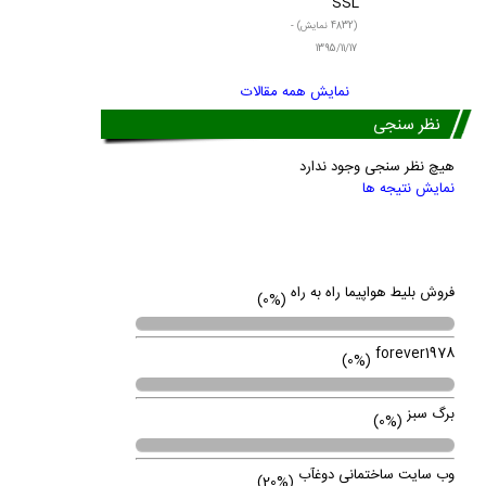
SSL
(4832 نمایش) -
1395/11/17
نمایش همه مقالات
نظر سنجی
هیچ نظر سنجی وجود ندارد
نمایش نتیجه ها
لینک ها
پروژه های در حال انجام
فروش بلیط هواپیما راه به راه
(0%)
forever1978
(0%)
برگ سبز
(0%)
وب سایت ساختمانی دوغآب
(20%)