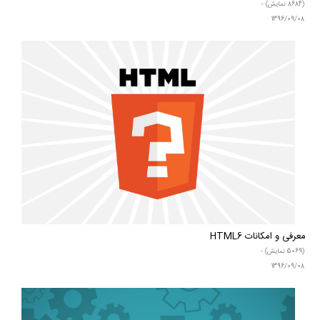
(8684 نمایش) -
1396/09/08
معرفی و امکانات HTML6
(5069 نمایش) -
1396/09/08