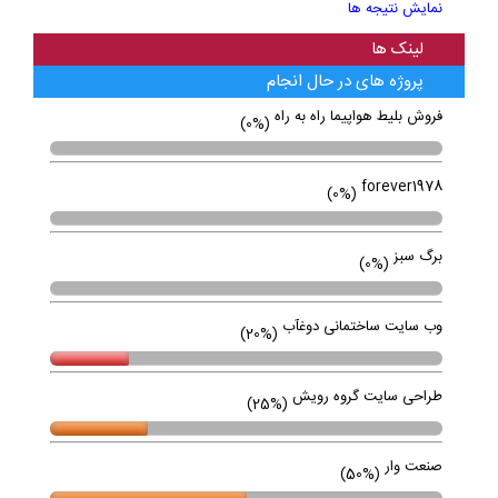
نمایش نتیجه ها
لینک ها
پروژه های در حال انجام
فروش بلیط هواپیما راه به راه
(0%)
forever1978
(0%)
برگ سبز
(0%)
وب سایت ساختمانی دوغآب
(20%)
طراحی سایت گروه رویش
(25%)
صنعت وار
(50%)