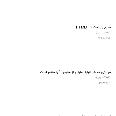
معرفی و امکانات HTML6
(5069 نمایش) -
1396/09/08
مواردی که هر طراح سایتی از شنیدن آنها متنفر است
(4074 نمایش) -
1396/06/21